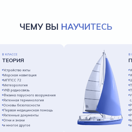
ЧЕМУ ВЫ
НАУЧИТЕСЬ
В КЛАССЕ
В
ТЕОРИЯ
Устройство яхты
У
Морская навигация
У
МППСС 72
Ш
Метеорология
П
УКВ радиосвязь
П
Физика парусного вооружения
У
Яхтенная терминология
с
Основы безопасности
Р
Первая медицинская помощь
Р
Яхтенные документы
Р
Огни и знаки
М
и многое другое
и