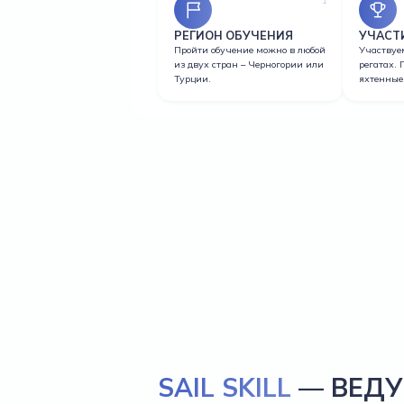
РЕГИОН ОБУЧЕНИЯ
УЧАСТИ
Пройти обучение можно в любой
Участвуе
из двух стран – Черногории или
регатах.
Турции.
яхтенные
SAIL SKILL
— ВЕД