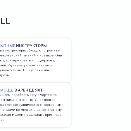
ILL
ПЫТНЫЕ
ИНСТРУКТОРЫ
ши инструкторы обладают огромным
ажом знаний, умений и навыков, Они
ют, как вдохновить и поддержать,
лав обучение увлекательным и
ультативным. Ваш успех – наша
дость!
ОМОЩЬ
В АРЕНДЕ ЯХТ
ожем подобрать яхту в чартер по
ам ниже рыночных. У нас долгое
жеское сотрудничество с чартерными
паниями во многих странах, поэтому
 всегда можем предложить приятные
ны.