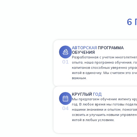
6
АВТОРСКАЯ
ПРОГРАММА
ОБУЧЕНИЯ
Разработанная с учетом многолетне
01
опыта, наша программа обучения, го
капитанов способных уверенно упра
яхтой в одиночку. Мы считаем это оч
важным.
КРУГЛЫЙ
ГОД
Мы предлагаем обучение яхтингу кр
год. В любое время мы готовы подел
04
нашими знаниями и опытом, помогая
освоить и улучшить навыки управлен
яхтой в любых условиях.