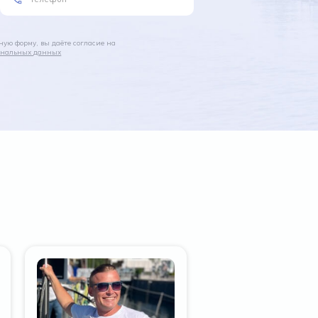
ую форму, вы даёте согласие на
сональных данных
Инструктор IYT
#20666
НИКОЛАЙ СКАЛА
Высококвалифицирован
капитан-инструктор с