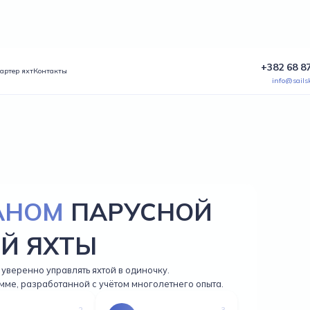
+382 68 8
артер яхт
Контакты
info@sailsk
АНОМ
ПАРУСНОЙ
Й ЯХТЫ
уверенно управлять яхтой в одиночку.
мме, разработанной с учётом многолетнего опыта.
2
3