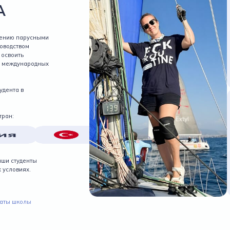
А
лению парусными
ководством
 освоить
ю международных
удента в
тран:
аши студенты
 условиях.
аты школы