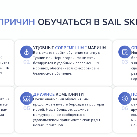
 ПРИЧИН
ОБУЧАТЬСЯ В SAIL SK
УДОБНЫЕ
СОВРЕМЕННЫЕ
МАРИНЫ
О
Вы можете пройти обучение яхтингу в
На
го
Турции или Черногории. Наши яхты
баг
02
03
товит
базируются в удобных и современных
зна
влять
маринах, обеспечивая комфортное и
сде
ень
безопасное обучение.
рез
гор
ДРУЖНОЕ
КОМЬЮНИТИ
П
углый
После окончания обучения, мы
Пом
иться
продолжаем вместе бороздить просторы
цен
05
06
 вам
морей. Наше большое, дружное,
дру
ия
международное сообщество с
ком
удовольствием принимает в свои ряды
мы
новых капитанов.
це