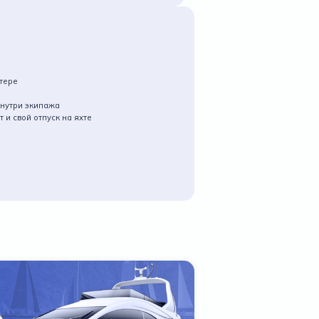
ртере
нутри экипажа
 и свой отпуск на яхте