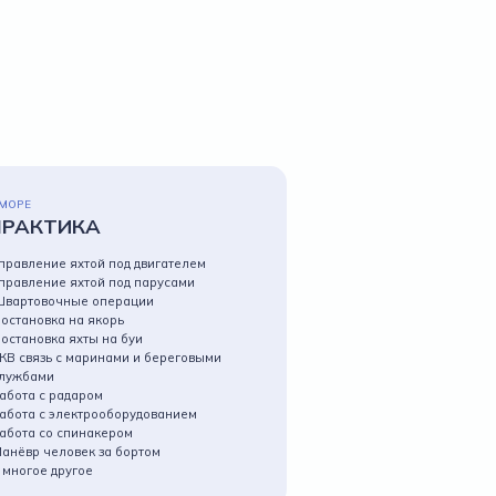
 МОРЕ
ПРАКТИКА
правление яхтой под двигателем
правление яхтой под парусами
вартовочные операции
остановка на якорь
остановка яхты на буи
КВ связь с маринами и береговыми
лужбами
абота с радаром
абота с электрооборудованием
абота со спинакером
анёвр человек за бортом
 многое другое